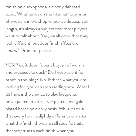
Finish on a saxophone is a hotly debated 
topic. Whether it's on the internet forums or 
phone calls in the shop where we discuss it at 
length, it's always a subject that most players 
want to talk about. Yes, we all know that they 
look different, but does finish affect the 
sound
? Drum roll please…
YES! Yes, it does. *opens big can of worms 
and proceeds to duck* Do I have scientific 
proof in this blog? No. If that's what you are 
looking for, you can stop reading now. What I 
do
 have is the chance to play lacquered, 
unlacquered, matte, silver plated, and gold 
plated horns on a daily basis. While it's true 
that every horn is slightly different no matter 
what the finish, there are still specific traits 
that stay true to each finish when you 