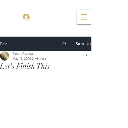
TENOR MADNESS
Log In
Post
Sign Up
Tenor Madness
May 18, 2018
2 min read
Let's Finish This