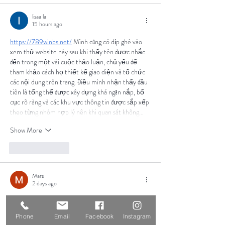
lisaa la
15 hours ago
https://789winbs.net/
 Mình cũng có dịp ghé vào 
xem thử website này sau khi thấy tên được nhắc 
đến trong một vài cuộc thảo luận, chủ yếu để 
tham khảo cách họ thiết kế giao diện và tổ chức 
các nội dung trên trang. Điều mình nhận thấy đầu 
tiên là tổng thể được xây dựng khá ngăn nắp, bố 
cục rõ ràng và các khu vực thông tin được sắp xếp 
theo từng nhóm hợp lý nên khi quan sát không…
Show More
Like
Reply
Mars
2 days ago
Hôm trước mình tranh thủ lướt điện thoại đọc 
vài bài chia sẻ trên mạng thì thấy có người gửi 
Phone
Email
Facebook
Instagram
Link ON68
 vào trong phần bình luận. Vì tò mò 