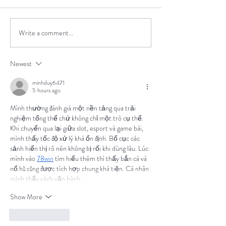
Winter is Coming
What kind of sax are you?
Write a comment...
Newest
minhduy6471
5 hours ago
Mình thường đánh giá một nền tảng qua trải 
nghiệm tổng thể chứ không chỉ một trò cụ thể. 
Khi chuyển qua lại giữa slot, esport và game bài, 
mình thấy tốc độ xử lý khá ổn định. Bố cục các 
sảnh hiển thị rõ nên không bị rối khi dùng lâu. Lúc 
mình vào 
78win
 tìm hiểu thêm thì thấy bắn cá và 
nổ hũ cũng được tích hợp chung khá tiện. Cá nhân 
mình thấy cách vận hành…
Show More
Like
Reply