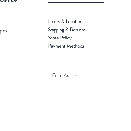
Hours & Location
Shipping & Returns
 pm
Store Policy
Payment Methods