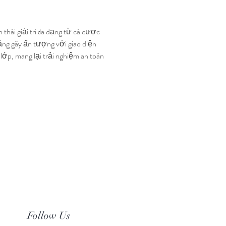
hái giải trí đa dạng từ cá cược 
ảng gây ấn tượng với giao diện 
ớp, mang lại trải nghiệm an toàn 
Follow Us