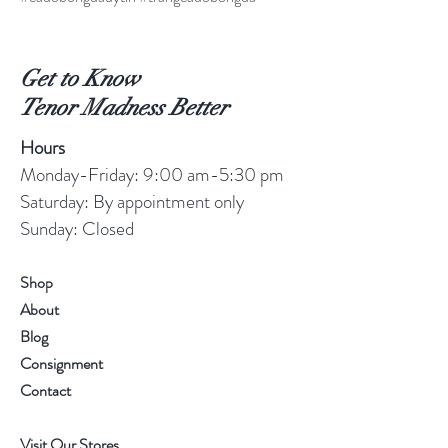
Get to Know
Tenor Madness Better
Hours
Monday-Friday: 9:00 am-5:30 pm
Saturday: By appointment only
Sunday: Closed
Shop
About
Blog
Consignment
Contact
Visit Our Stores