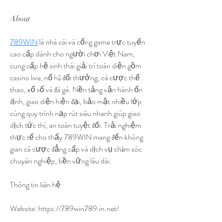
About
789WIN
 là nhà cái và cổng game trực tuyến 
cao cấp dành cho người chơi Việt Nam, 
cung cấp hệ sinh thái giải trí toàn diện gồm 
casino live, nổ hũ đổi thưởng, cá cược thể 
thao, xổ số và đá gà. Nền tảng vận hành ổn 
định, giao diện hiện đại, bảo mật nhiều lớp 
cùng quy trình nạp rút siêu nhanh giúp giao 
dịch tức thì, an toàn tuyệt đối. Trải nghiệm 
thực tế cho thấy 789WIN mang đến không 
gian cá cược đẳng cấp và dịch vụ chăm sóc 
chuyên nghiệp, bền vững lâu dài.
Thông tin liên hệ
Website: https://789win789.in.net/